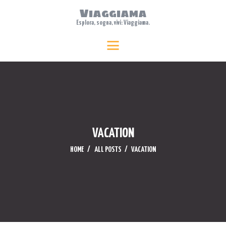
Viaggiama
Esplora, sogna, vivi: Viaggiama.
HOME
Viaggiama
Esplora, sogna, vivi: Viaggiama.
ABOUT US
TRAVEL
FEATURES
WHERE TO STAY
BLOG
VACATION
CONTACTS
HOME
ALL POSTS
VACATION