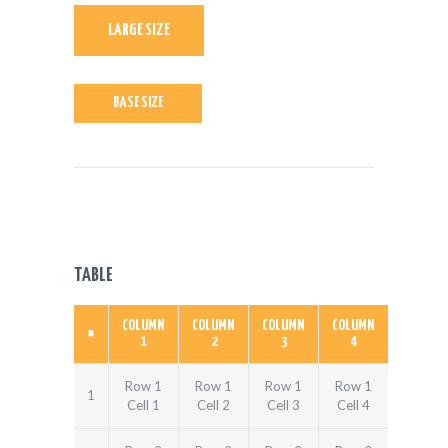
LARGE SIZE
BASE SIZE
TABLE
COLUMN
COLUMN
COLUMN
COLUMN
#
1
2
3
4
Row 1
Row 1
Row 1
Row 1
1
Cell 1
Cell 2
Cell 3
Cell 4