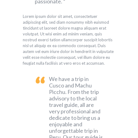
passionate.
Lorem ipsum dolor sit amet, consectetuer
adipiscing elit, sed diam nonummy nibh euismod
tincidunt ut laoreet dolore magna aliquam erat
volutpat. Ut wisi enim ad minim veniam, quis
nostrud exerci tation ullamcorper suscipit lobortis
nisl ut aliquip ex ea commodo consequat. Duis
autem vel eum iriure dolor in hendrerit in vulputate
velit esse molestie consequat, vel illum dolore eu
feugiat nulla facilisis at vero eros et accumsan.
We have a trip in
Cusco and Machu
Picchu. From the trip
advisory to the local
travel guide, all are
very professional and
dedicate to bring us a
enjoyable and
unforgettable trip in
Peru. Our tour guide is