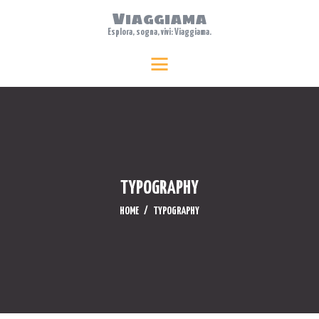
Viaggiama
Esplora, sogna, vivi: Viaggiama.
HOME
Viaggiama
Esplora, sogna, vivi: Viaggiama.
ABOUT US
TRAVEL
FEATURES
WHERE TO STAY
BLOG
TYPOGRAPHY
CONTACTS
HOME
TYPOGRAPHY