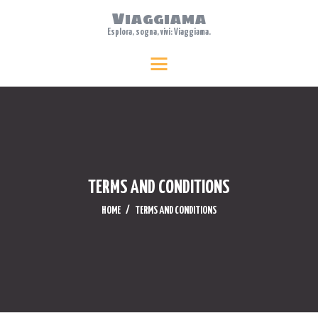
Viaggiama
Esplora, sogna, vivi: Viaggiama.
HOME
Viaggiama
Esplora, sogna, vivi: Viaggiama.
ABOUT US
TRAVEL
FEATURES
WHERE TO STAY
BLOG
TERMS AND CONDITIONS
CONTACTS
HOME
TERMS AND CONDITIONS