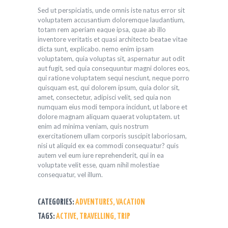
Sed ut perspiciatis, unde omnis iste natus error sit
voluptatem accusantium doloremque laudantium,
totam rem aperiam eaque ipsa, quae ab illo
inventore veritatis et quasi architecto beatae vitae
dicta sunt, explicabo. nemo enim ipsam
voluptatem, quia voluptas sit, aspernatur aut odit
aut fugit, sed quia consequuntur magni dolores eos,
qui ratione voluptatem sequi nesciunt, neque porro
quisquam est, qui dolorem ipsum, quia dolor sit,
amet, consectetur, adipisci velit, sed quia non
numquam eius modi tempora incidunt, ut labore et
dolore magnam aliquam quaerat voluptatem. ut
enim ad minima veniam, quis nostrum
exercitationem ullam corporis suscipit laboriosam,
nisi ut aliquid ex ea commodi consequatur? quis
autem vel eum iure reprehenderit, qui in ea
voluptate velit esse, quam nihil molestiae
consequatur, vel illum.
CATEGORIES:
ADVENTURES
,
VACATION
TAGS:
ACTIVE
,
TRAVELLING
,
TRIP