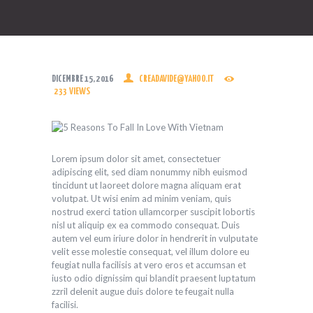
DICEMBRE 15, 2016
CREADAVIDE@YAHOO.IT
233
VIEWS
Lorem ipsum dolor sit amet, consectetuer
adipiscing elit, sed diam nonummy nibh euismod
tincidunt ut laoreet dolore magna aliquam erat
volutpat. Ut wisi enim ad minim veniam, quis
nostrud exerci tation ullamcorper suscipit lobortis
nisl ut aliquip ex ea commodo consequat. Duis
autem vel eum iriure dolor in hendrerit in vulputate
velit esse molestie consequat, vel illum dolore eu
feugiat nulla facilisis at vero eros et accumsan et
iusto odio dignissim qui blandit praesent luptatum
zzril delenit augue duis dolore te feugait nulla
facilisi.