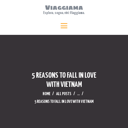
Viaggiama
Esplora, sogna, vivi: Viaggiama.
HOME
Viaggiama
Esplora, sogna, vivi: Viaggiama.
ABOUT US
TRAVEL
FEATURES
WHERE TO STAY
BLOG
5 REASONS TO FALL IN LOVE
CONTACTS
WITH VIETNAM
HOME
ALL POSTS
...
5 REASONS TO FALL IN LOVE WITH VIETNAM