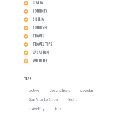
ITALIA
JOURNEY
SICILIA
TOURISM
TRAVEL
TRAVEL TIPS
VACATION
WILDLIFE
TAGS
active
destinations
popular
San Vito Lo Capo
Sicilia
travelling
trip