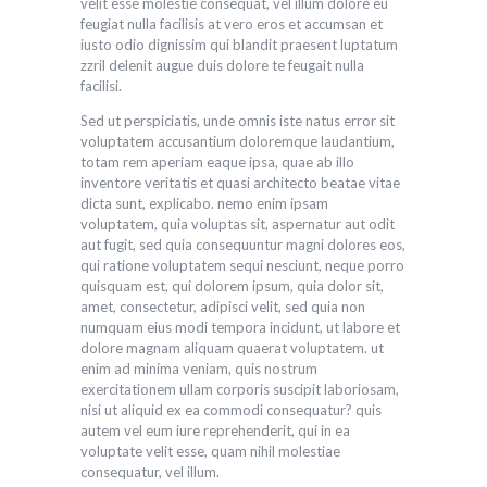
velit esse molestie consequat, vel illum dolore eu
feugiat nulla facilisis at vero eros et accumsan et
iusto odio dignissim qui blandit praesent luptatum
zzril delenit augue duis dolore te feugait nulla
facilisi.
Sed ut perspiciatis, unde omnis iste natus error sit
voluptatem accusantium doloremque laudantium,
totam rem aperiam eaque ipsa, quae ab illo
inventore veritatis et quasi architecto beatae vitae
dicta sunt, explicabo. nemo enim ipsam
voluptatem, quia voluptas sit, aspernatur aut odit
aut fugit, sed quia consequuntur magni dolores eos,
qui ratione voluptatem sequi nesciunt, neque porro
quisquam est, qui dolorem ipsum, quia dolor sit,
amet, consectetur, adipisci velit, sed quia non
numquam eius modi tempora incidunt, ut labore et
dolore magnam aliquam quaerat voluptatem. ut
enim ad minima veniam, quis nostrum
exercitationem ullam corporis suscipit laboriosam,
nisi ut aliquid ex ea commodi consequatur? quis
autem vel eum iure reprehenderit, qui in ea
voluptate velit esse, quam nihil molestiae
consequatur, vel illum.