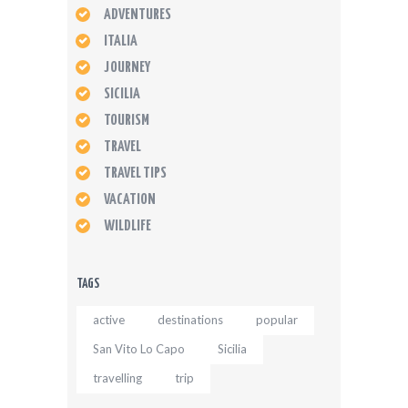
ADVENTURES
ITALIA
JOURNEY
SICILIA
TOURISM
TRAVEL
TRAVEL TIPS
VACATION
WILDLIFE
TAGS
active
destinations
popular
San Vito Lo Capo
Sicilia
travelling
trip