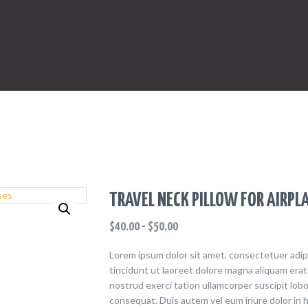
TRAVEL NECK PILLOW FOR AIRPLA
$
40.00
-
$
50.00
Lorem ipsum dolor sit amet, consectetuer adi
tincidunt ut laoreet dolore magna aliquam erat
nostrud exerci tation ullamcorper suscipit lobo
consequat. Duis autem vel eum iriure dolor in h