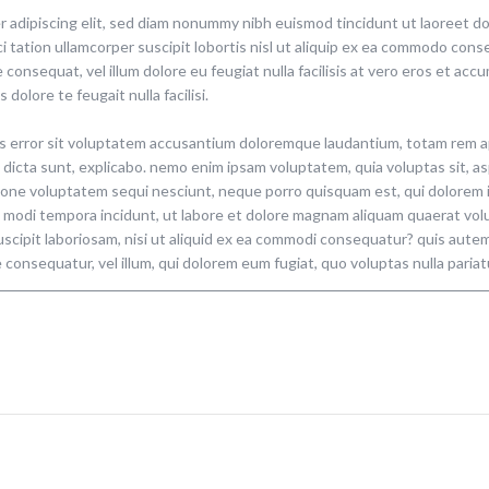
 adipiscing elit, sed diam nonummy nibh euismod tincidunt ut laoreet do
 tation ullamcorper suscipit lobortis nisl ut aliquip ex ea commodo conse
 consequat, vel illum dolore eu feugiat nulla facilisis at vero eros et acc
dolore te feugait nulla facilisi.
us error sit voluptatem accusantium doloremque laudantium, totam rem ap
e dicta sunt, explicabo. nemo enim ipsam voluptatem, quia voluptas sit, as
one voluptatem sequi nesciunt, neque porro quisquam est, qui dolorem ip
s modi tempora incidunt, ut labore et dolore magnam aliquam quaerat vol
scipit laboriosam, nisi ut aliquid ex ea commodi consequatur? quis autem 
 consequatur, vel illum, qui dolorem eum fugiat, quo voluptas nulla pariat