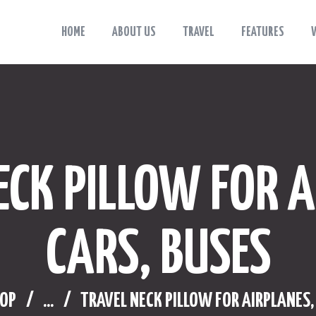
HOME
ABOUT US
TRAVEL
FEATURES
HOME
Viaggiama
Esplora, sogna, vivi: Viaggiama.
ABOUT US
TRAVEL
FEATURES
ECK PILLOW FOR A
WHERE TO STAY
BLOG
CARS, BUSES
CONTACTS
OP
...
TRAVEL NECK PILLOW FOR AIRPLANES,