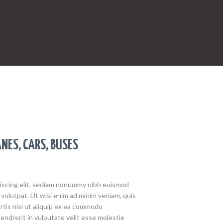
NES, CARS, BUSES
piscing elit, sediam nonummy nibh euismod
 volutpat. Ut wisi enim ad minim veniam, quis
rtis nisl ut aliquip ex ea commodo
endrerit in vulputate velit esse molestie