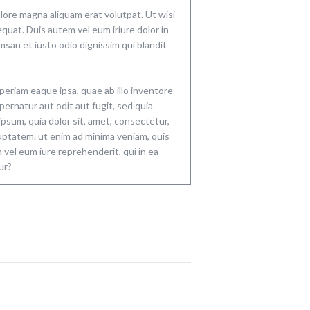
lore magna aliquam erat volutpat. Ut wisi
quat. Duis autem vel eum iriure dolor in
umsan et iusto odio dignissim qui blandit
eriam eaque ipsa, quae ab illo inventore
pernatur aut odit aut fugit, sed quia
sum, quia dolor sit, amet, consectetur,
uptatem. ut enim ad minima veniam, quis
vel eum iure reprehenderit, qui in ea
ur?