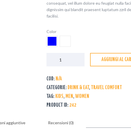
consequat, vel illum dolore eu feugiat nulla fac
dignissim qui blandit praesent luptatum zzril d
facilisi.
Color
AGGIUNGI AL CA
COD:
N/A
CATEGORIE:
DRINK & EAT
,
TRAVEL COMFORT
TAG:
KIDS
,
MEN
,
WOMEN
PRODUCT ID:
242
oni aggiuntive
Recensioni (0)