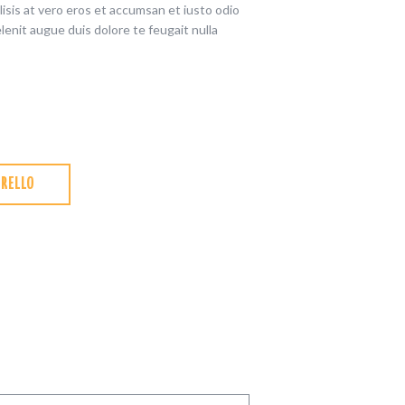
ilisis at vero eros et accumsan et iusto odio
elenit augue duis dolore te feugait nulla
RRELLO