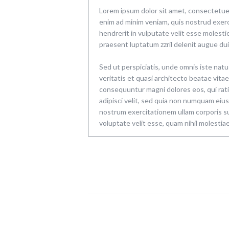
Lorem ipsum dolor sit amet, consectetuer
enim ad minim veniam, quis nostrud exerci
hendrerit in vulputate velit esse molestie
praesent luptatum zzril delenit augue duis 
Sed ut perspiciatis, unde omnis iste nat
veritatis et quasi architecto beatae vita
consequuntur magni dolores eos, qui rati
adipisci velit, sed quia non numquam eiu
nostrum exercitationem ullam corporis su
voluptate velit esse, quam nihil molestiae